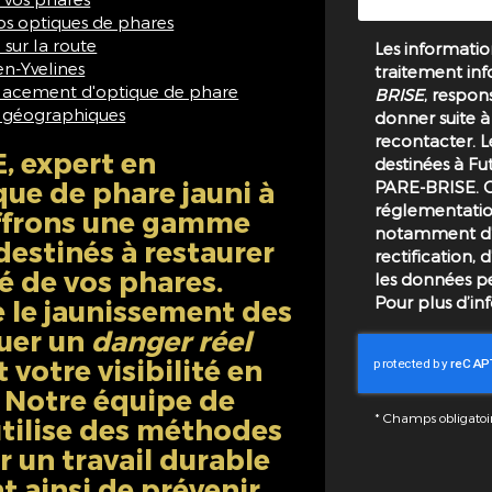
os optiques de phares
 sur la route
Les information
n-Yvelines
traitement inf
placement d'optique de phare
BRISE
, respon
 géographiques
donner suite 
recontacter. 
, expert en
destinées à Fut
ue de phare jauni
à
PARE-BRISE. 
réglementation
offrons une gamme
notamment d'u
destinés à restaurer
rectification,
té de vos phares.
les données p
Pour plus d’in
le jaunissement des
tuer un
danger réel
 votre visibilité en
 Notre équipe de
*
Champs obligatoi
utilise des méthodes
 un travail durable
t ainsi de prévenir