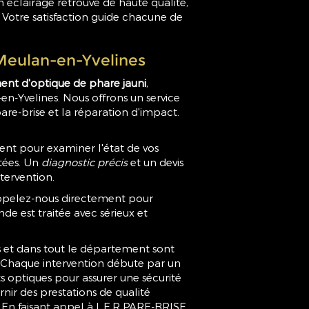
n éclairage retrouvé de haute qualité,
e. Votre satisfaction guide chacune de
Meulan-en-Yvelines
nt d'optique de phare jauni
,
n-Yvelines. Nous offrons un service
e-brise et la réparation d'impact.
nt pour examiner l'état de vos
tées. Un
diagnostic précis
et un devis
ntervention.
 appelez-nous directement pour
e est traitée avec sérieux et
s et dans tout le département sont
ts. Chaque intervention débute par un
 optiques pour assurer une sécurité
ir des prestations de qualité
n. En faisant appel à L.E.R PARE-BRISE,