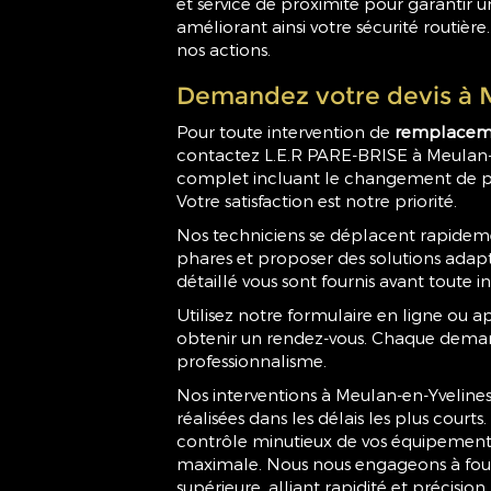
et service de proximité pour garantir u
améliorant ainsi votre sécurité routièr
nos actions.
Demandez votre devis à 
Pour toute intervention de
remplaceme
contactez L.E.R PARE-BRISE à Meulan-e
complet incluant le changement de par
Votre satisfaction est notre priorité.
Nos techniciens se déplacent rapideme
phares et proposer des solutions adap
détaillé vous sont fournis avant toute i
Utilisez notre formulaire en ligne ou
obtenir un rendez-vous. Chaque demand
professionnalisme.
Nos interventions à Meulan-en-Yveline
réalisées dans les délais les plus cour
contrôle minutieux de vos équipements
maximale. Nous nous engageons à fourn
supérieure, alliant rapidité et précisio