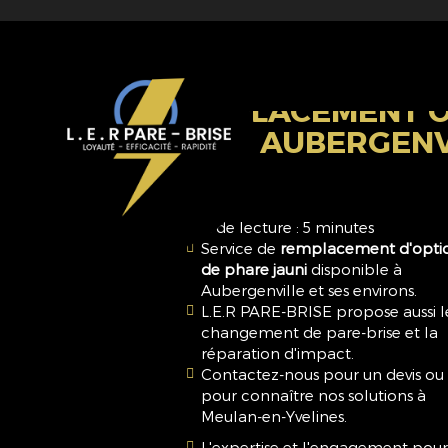
L.E.R
PARE-
REMPLACEMENT O
BRISE
JAUNI AUBERGENV
Temps de lecture : 5 minutes
Service de
remplacement d'opti
de phare jauni
disponible à
Aubergenville et ses environs.
L.E.R PARE-BRISE propose aussi l
changement de pare-brise et la
réparation d'impact.
Contactez-nous pour un devis ou
pour connaître nos solutions à
Meulan-en-Yvelines.
L'expertise et l'engagement pour