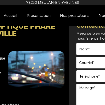
78250
MEULAN-EN-YVELINES
Accueil
Présentation
Nos prestations
Nos
PTIQUE PHARE
Contacte
ILLE
Merci de bien vo
nous faire part 
que
e
 vos phares