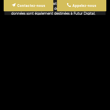
BRISE
, responsable du traitement, afin de donner
Contactez-nous
Appelez-nous
suite à votre demande et de vous recontacter. Les
données sont également destinées à Futur Digital,
prestataire de L.E.R PARE-BRISE. Conformément à
la réglementation en vigueur, vous disposez
notamment d'un droit d'accès, de rectification,
d'opposition et d'effacement sur les données
personnelles qui vous concernent. Pour plus
d’informations, cliquez
ici
.
*
Champs obligatoires